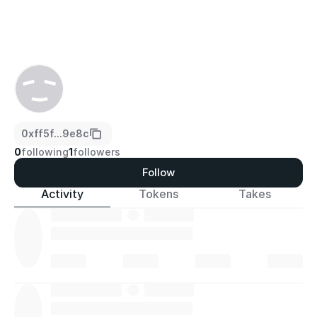
0xff5f...9e8c
0
following
1
followers
Follow
Activity
Tokens
Takes
·
·
·
·