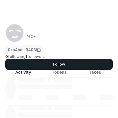
NICE
0xa4cd...9403
0
following
1
followers
Follow
Activity
Tokens
Takes
·
·
·
·