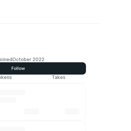
oined
October 2022
Follow
okens
Takes