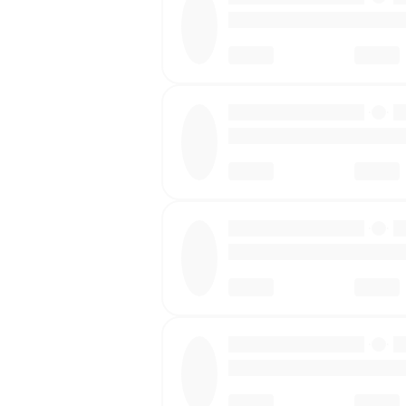
·
·
·
·
·
·