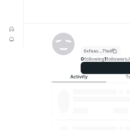
0xfeac...71ed
0
following
1
followers
J
Activity
T
·
·
·
·