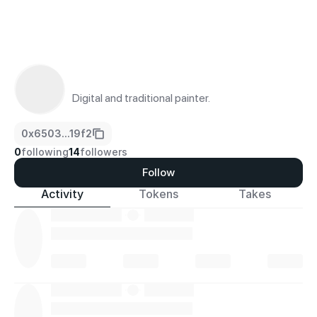
Digital and traditional painter.
0x6503...19f2
0
following
14
followers
Follow
Activity
Tokens
Takes
·
·
·
·