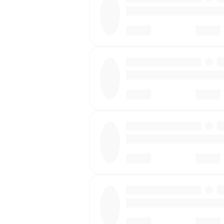
·
·
·
·
·
·