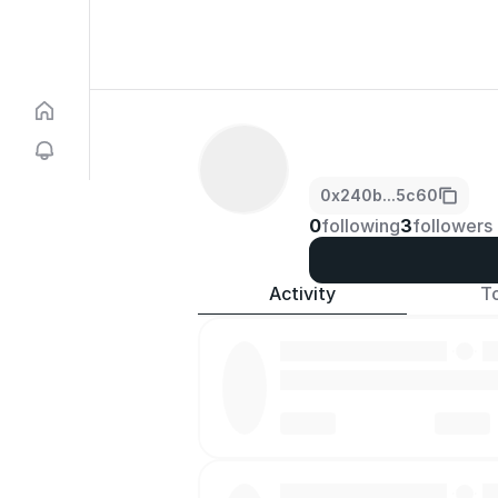
0x240b...5c60
0
following
3
followers
Activity
T
·
·
·
·