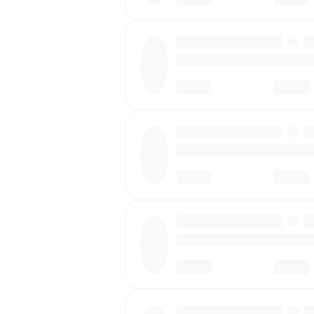
·
·
·
·
·
·
·
·