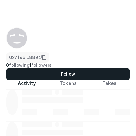
0x7f96...889c
0
following
1
followers
Follow
Activity
Tokens
Takes
·
·
·
·