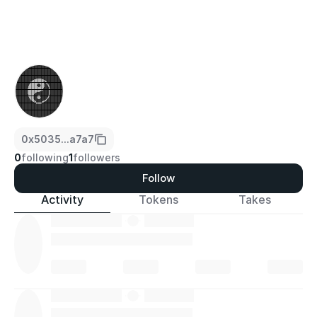
0x5035...a7a7
0
following
1
followers
Follow
Activity
Tokens
Takes
·
·
·
·