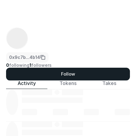
0x9c7b...4b14
0
following
1
followers
Follow
Activity
Tokens
Takes
·
·
·
·