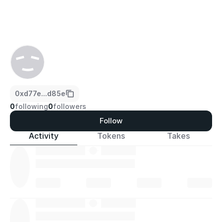
0xd77e...d85e
0
following
0
followers
Follow
Activity
Tokens
Takes
·
·
·
·