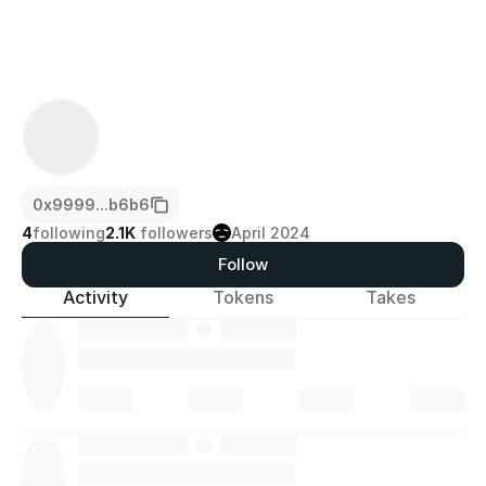
0x9999...b6b6
4
following
2.1K
followers
April 2024
Follow
Activity
Tokens
Takes
·
·
·
·