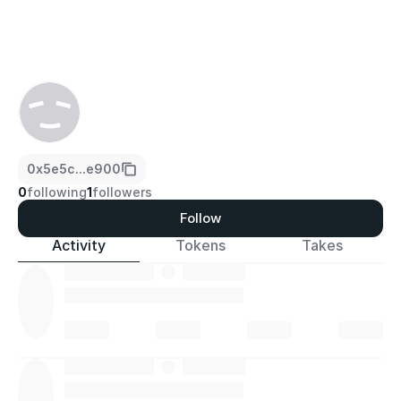
0x5e5c...e900
0
following
1
followers
Follow
Activity
Tokens
Takes
·
·
·
·