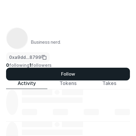
Business nerd.
0xa9dd...8799
0
following
1
followers
Follow
Activity
Tokens
Takes
·
·
·
·