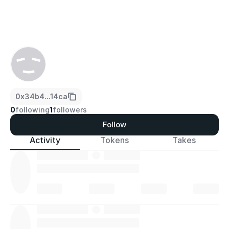
0x34b4...14ca
0
following
1
followers
Follow
Activity
Tokens
Takes
·
·
·
·