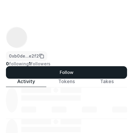
0xb0de...e2f2
0
following
1
followers
Follow
Activity
Tokens
Takes
·
·
·
·