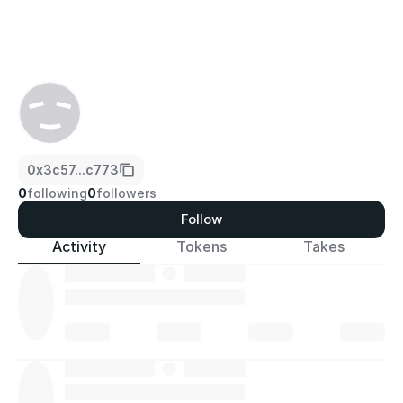
0x3c57...c773
0
following
0
followers
Follow
Activity
Tokens
Takes
·
·
·
·