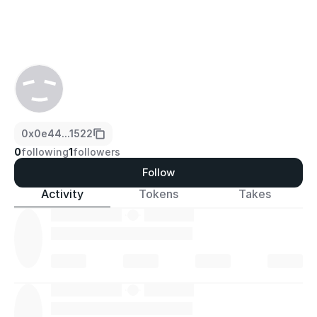
0x0e44...1522
0
following
1
followers
Follow
Activity
Tokens
Takes
·
·
·
·