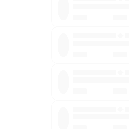
·
·
·
·
·
·