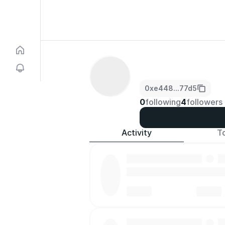
0xe448...77d5
0
following
4
followers
Activity
T
·
·
·
·