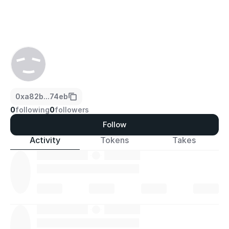
0xa82b...74eb
0
following
0
followers
Follow
Activity
Tokens
Takes
·
·
·
·