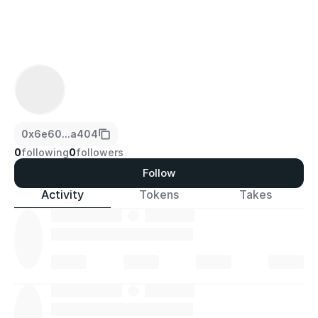
0x6e60...a404
0
following
0
followers
Follow
Activity
Tokens
Takes
·
·
·
·