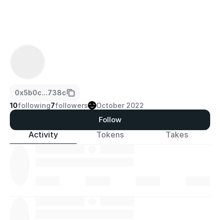
0x5b0c...738c
10
following
7
followers
October 2022
Follow
Activity
Tokens
Takes
·
·
·
·