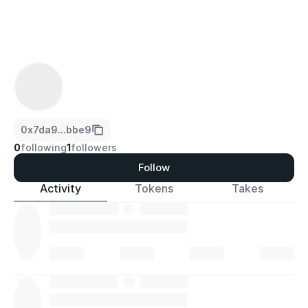
0x7da9...bbe9
0
following
1
followers
Follow
Activity
Tokens
Takes
·
·
·
·