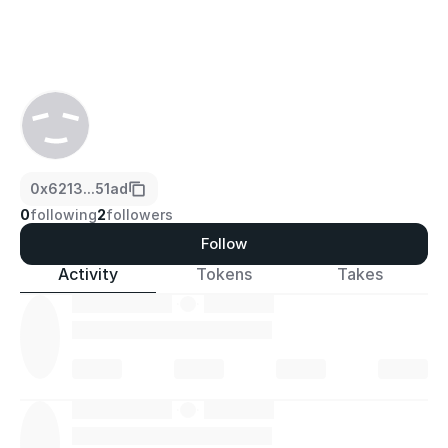
0x6213...51ad
0
following
2
followers
Follow
Activity
Tokens
Takes
·
·
·
·