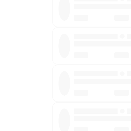
·
·
·
·
·
·