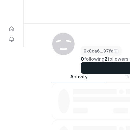
0x0ca6...97fd
0
following
2
followers
Activity
T
·
·
·
·