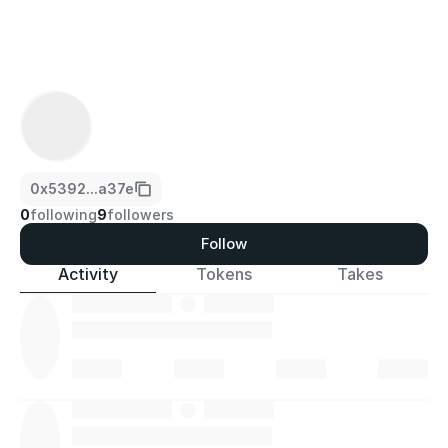
0x5392...a37e
0
following
9
followers
Follow
Activity
Tokens
Takes
·
·
·
·