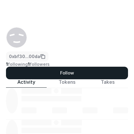
0xbf30...00da
1
following
1
followers
Follow
Activity
Tokens
Takes
·
·
·
·