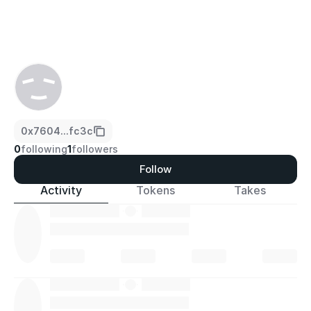
0x7604...fc3c
0
following
1
followers
Follow
Activity
Tokens
Takes
·
·
·
·