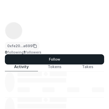
0xfe20...a699
0
following
1
followers
Follow
Activity
Tokens
Takes
·
·
·
·