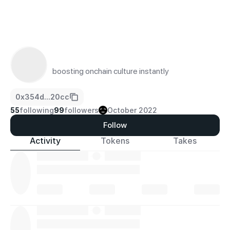
boosting onchain culture instantly
0x354d...20cc
55
following
99
followers
October 2022
Follow
Activity
Tokens
Takes
·
·
·
·