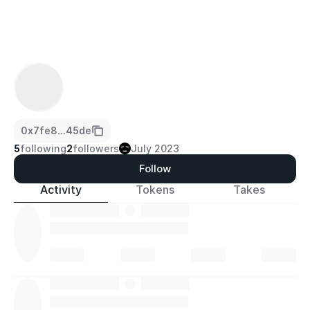
0x7fe8...45de
5
following
2
followers
July 2023
Follow
Activity
Tokens
Takes
·
·
·
·