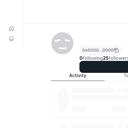
0x0000...0000
0
following
25
follower
Activity
T
·
·
·
·