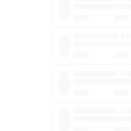
·
·
·
·
·
·