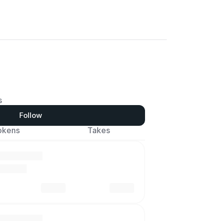
s
Follow
okens
Takes