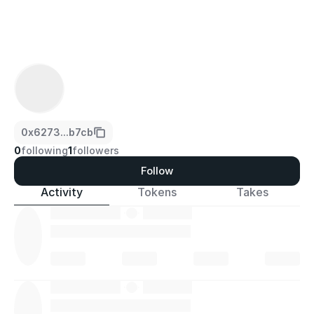
0x6273...b7cb
0
following
1
followers
Follow
Activity
Tokens
Takes
·
·
·
·