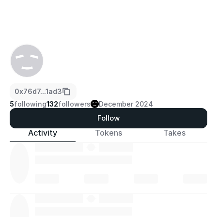
0x76d7...1ad3
5
following
132
followers
December 2024
Follow
Activity
Tokens
Takes
·
·
·
·