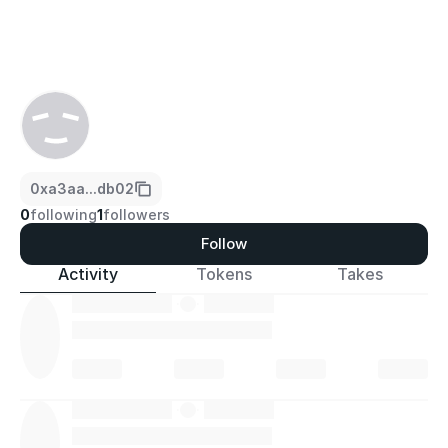
0xa3aa...db02
0
following
1
followers
Follow
Activity
Tokens
Takes
·
·
·
·