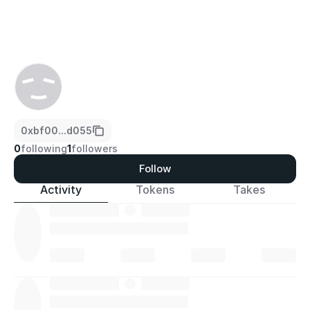
0xbf00...d055
0
following
1
followers
Follow
Activity
Tokens
Takes
·
·
·
·