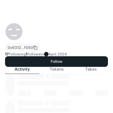
0x6312...f050
17
following
1
followers
April 2024
Follow
Activity
Tokens
Takes
·
·
·
·