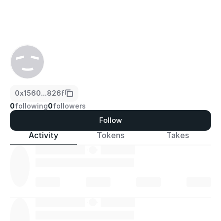
0x1560...826f
0
following
0
followers
Follow
Activity
Tokens
Takes
·
·
·
·